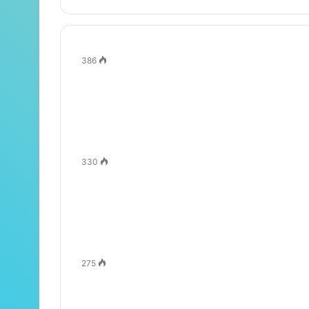
386
330
275