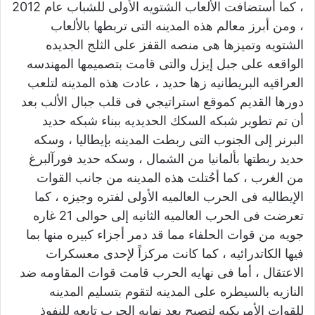
، كما أستضافت الألعاب الشتويه الأولى للشباب عام 2012
، ومن أبرز معالم هذه المدينه التى تربطها بالألعاب
الشتويه وتميزها هى منصه القفز على الثلج الجديده
الواقعه على جبل إيزل والتى قامت بتصميمها المهندسه
العراقيه البريطانيه زها حديد ، عادت هذه المدينه لتلعب
دورها القديم كموقع استراتيجي فى قلب جبال الألب بعد
أن تم تطوير شبكه السكك الحديديه ببناء شبكه حديد
البرنر إلى الجنوب التى ربطت المدينه بإيطاليا ، وسكه
حديد ربطتها بألمانيا من الشمال ، وسكه حديد فورآلبرغ
من الغرب ، كما أحُتلت هذه المدينه من جانب القوات
الإيطاليه فى الحرب العالميه الأولى لفتره وجيزه ، كما
تعرضت فى الحرب العالميه الثانيه إلى حوالى 21 غاره
جويه من قوات الحلفاء مما قد دمر أجزاء كبيره منها بما
فيها الكاتدرائيه ، كما كانت مركزاً لإحدى معسكرات
الاعتقال ، أما فى نهايه الحرب قامت قوات المقاومه ضد
النازيه بالسيطره على المدينه لتقوم بتسليم المدينه
للقوات الأمريكيه لتصبح بعد نهايه الحرب تابعه للنفوذ