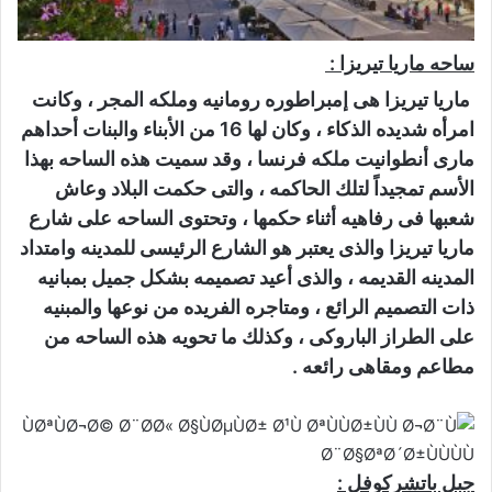
ساحه ماريا تيريزا :
ماريا تيريزا هى إمبراطوره رومانيه وملكه المجر ، وكانت
امرأه شديده الذكاء ، وكان لها 16 من الأبناء والبنات أحداهم
مارى أنطوانيت ملكه فرنسا ، وقد سميت هذه الساحه بهذا
الأسم تمجيداً لتلك الحاكمه ، والتى حكمت البلاد وعاش
شعبها فى رفاهيه أثناء حكمها ، وتحتوى الساحه على شارع
ماريا تيريزا والذى يعتبر هو الشارع الرئيسى للمدينه وامتداد
المدينه القديمه ، والذى أعيد تصميمه بشكل جميل بمبانيه
ذات التصميم الرائع ، ومتاجره الفريده من نوعها والمبنيه
على الطراز الباروكى ، وكذلك ما تحويه هذه الساحه من
مطاعم ومقاهى رائعه .
جبل باتشركوفل :