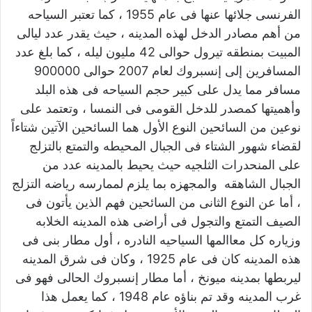
الفرنسى جلائها عنها فى عام 1955 ، كما تعتبر السياحه
من أهم مصادر الدخل لهذه المدينه ، حيث يقدر عدد ليالى
المبيت بمنطقه تيرول حوالى 42 مليون ليله ، كما بلغ عدد
المسافرين إلى إنسبروك لعام 2007 حوالى 900000
مسافر مما يدل على كبير حجم السياحه فى هذه البلد
وأهميتها كمصدر للدخل القومى فى النمسا ، وتعتمد على
نوعين من السائحين النوع الأول هما السائحين الآتين شتاءاً
لقضاء شهور الشتاء فى الجبال المحيطه والتمتع بالتزلج
على المنحدرات الثلجيه حيث يحيط بالمدينه عدد من
الجبال الشاهقه والمجهزه بما يلزم لممارسه رياضه التزلج
، أما عن النوع الثانى من السائحين فهم الذين يأتون فى
الصيف التمتع والتجول فى أراضى هذه المدينه الخلابه
وزياره كل معاالمها السياحيه النادره ، أول مطار بنى فى
هذه المدينه كان فى عام 1925 ، وكان فى شرق المدينه
ليربطها بمدينه ميونخ ، أما مطار إنسبروك الحالى فهو فى
غرب المدينه وقد تم بناؤه عام 1948 ، كما يعمل هذا