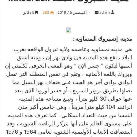
أرسل
admin
أغسطس 15, 2019
583
5 دقائق
بريدا
إلكترونيا
مدينه إنسبروك النمساويه :
هى مدينه نمساويه وعاصمه ولايه تيرول الواقعه بغرب
البلاد ، تقع هذه المدينه فى وادى نهر إن ، ومنه أشتق
أسمها لتكون ” جسر الإن ” وهو المعنى الحرفى لكلمتي إن
وبروك باللغه الألمانيه ، وتقع فى نفس المنطقه التى تصل
الوادى بوادى أخر هو الفيت على ضفاف نهر السيل مما
يصلها بطريق برونر السريع ، أو جسر أوروبا الذى يبعد
عنها حوالى 30 كليو متراً ، وتبلغ مساحه هذه المدينه
الرائعه 104 كيلو متراً مربعاً ، وهى خامس أكبر مدن
النمسا من حيث التعداد السكانى ، كما تعرف هذه المدينه
على مستوى العالم على أنها مركز للرياضه الشتويه ، وقد
أستضافت الألعاب الأوليمبيه الشتويه لعامى 1964 و 1976