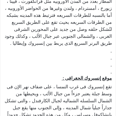
المطار بعدد من المدن الأوروبيه مثل فرانكفورت ، فيينا ،
زيورخ ، أمستردام ، ولندن وغيرها من الحواضر الأوروبيه ،
أما بالنسبه للطرقات السريعه فترتبط هذه المدينه بشبكه
من الطرقات السريعه بحيث تقع على الطريق السريع
لتُشكل حلقه وصل من جديد على المحورين الشرقى
الغربى ، والشمالى الجنوبى عبر جبال الألب ، وكذلك وجود
طريق البرنر السريع الذى يربط بين إنسبروك وإيطاليا .
موقع إنسبروك الجغرافى :
تقع إنسبروك فى غرب النمسا ، على ضفاف نهر الإن فى
وسط جبلة يعتبر جزءاًَ من جبال الألب ، ويحيطها من
الشمال السلسله الشماليه لجبال الكارفندل ، والتى تشكل
جداراً جبلياً شمال المدينه ، وإلى الجنوب منها يقع جبل
بانشاكوفل وسرلس ، وكل من هذه الحدود تشكل حدوداً