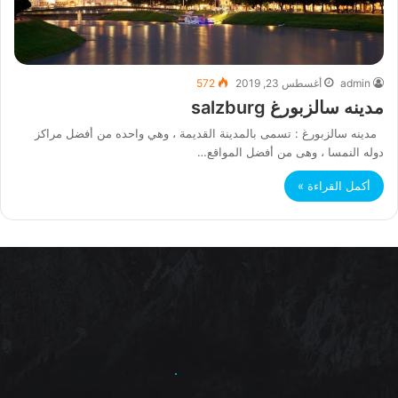
admin
أغسطس 23, 2019
572
مدينه سالزبورغ salzburg
مدينه سالزبورغ : تسمى بالمدينة القديمة ، وهي واحده من أفضل مراكز
دوله النمسا ، وهى من أفضل المواقع…
أكمل القراءة »