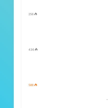
256
436
588