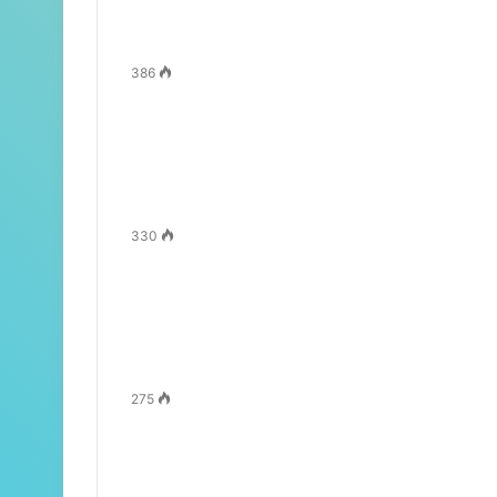
386
330
275