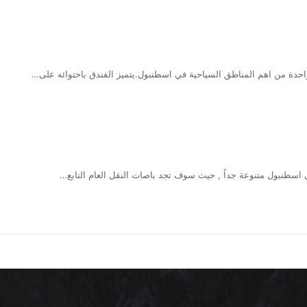
اسطنبول متنوعة جداً , حيث سوف تجد باصات النقل العام التابع…