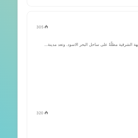
305
320