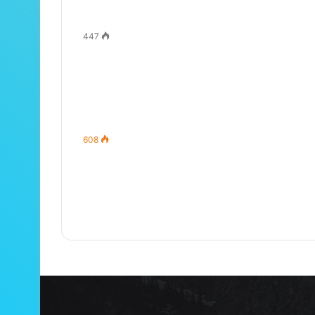
447
608